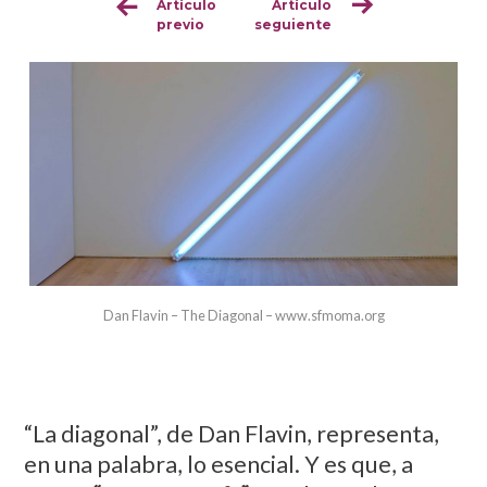
Artículo
Artículo
Sigue
previo
seguiente
leyendo
Dan Flavin – The Diagonal – www.sfmoma.org
“La diagonal”, de Dan Flavin, representa,
en una palabra, lo esencial. Y es que, a