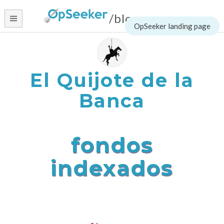
/blog
Skip
to
content
El Quijote de la
Banca
fondos
indexados