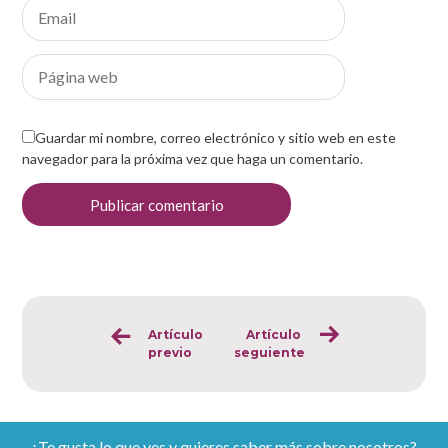
Guardar mi nombre, correo electrónico y sitio web en este
navegador para la próxima vez que haga un comentario.
Artículo
Artículo
Sigue
previo
seguiente
leyendo
¿Te gusta lo que ves y quieres saber más sobre nosotros?