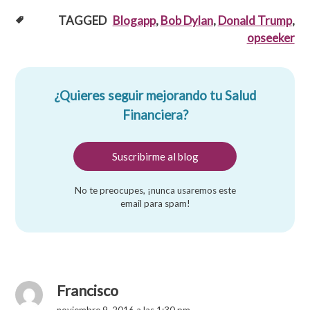
TAGGED
Blogapp
,
Bob Dylan
,
Donald Trump
,
opseeker
¿Quieres seguir mejorando tu Salud
Financiera?
No te preocupes, ¡nunca usaremos este
email para spam!
Francisco
noviembre 9, 2016 a las 1:30 pm