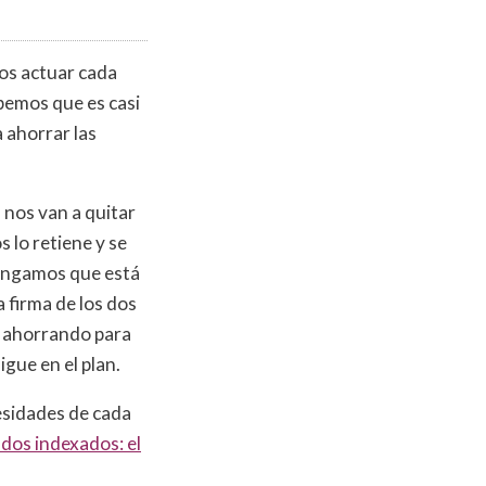
os actuar cada
abemos que es casi
a ahorrar las
 nos van a quitar
 lo retiene y se
pongamos que está
a firma de los dos
á ahorrando para
igue en el plan.
esidades de cada
dos indexados: el