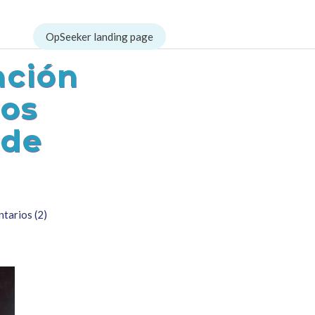
ación
los
 de
tarios (2)