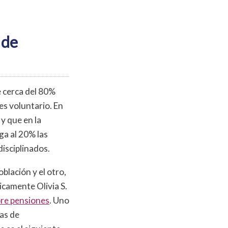
 de
 cerca del 80%
es voluntario. En
 y que en la
ga al 20% las
disciplinados.
blación y el otro,
ticamente Olivia S.
bre pensiones
. Uno
zas de