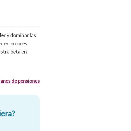
er y dominar las
er en errores
estra beta en
lanes de pensiones
iera?