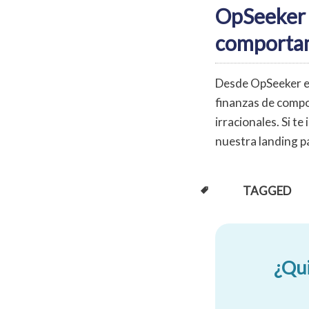
OpSeeker t
comporta
Desde OpSeeker e
finanzas de compor
irracionales. Si t
nuestra landing p
TAGGED
¿Qui