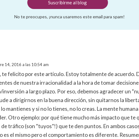
No te preocupes, ¡nunca usaremos este email para spam!
e 14, 2016 a las 10:54 am
, te felicito por este artículo. Estoy totalmente de acuerdo.
entes de nuestra irracionalidad a la hora de tomar decisione
/inversión a largo plazo. Por eso, debemos agradecer un “n
de a dirigirnos en la buena dirección, sin quitarnos la libertad
 lo mantienes y si no lo tienes, no lo creas. La mente humana 
er. Otro ejemplo: por qué tiene mucho más impacto que te 
 de tráfico (son “tuyos”!) que te den puntos. En ambos caso
 es el mismo pero el comportamiento es diferente. Resume