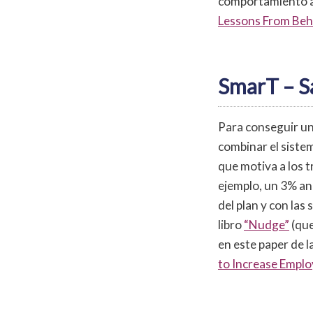
comportamiento afe
Lessons From Beha
SmarT – 
Para conseguir un
combinar el siste
que motiva a los 
ejemplo, un 3% an
del plan y con las
libro
“Nudge”
(que
en este paper de 
to Increase Emplo