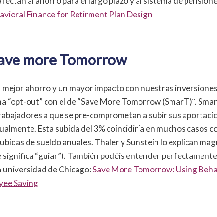
ctan al ahorro para el largo plazo y al sistema de pensiones
vioral Finance for Retirment Plan Design
Save more Tomorrow
 mejor ahorro y un mayor impacto con nuestras inversiones
ma “opt-out” con el de “Save More Tomorrow (SmarT)¨. Smar
trabajadores a que se pre-comprometan a subir sus aportacion
ualmente. Esta subida del 3% coincidiría en muchos casos co
 subidas de sueldo anuales. Thaler y Sunstein lo explican ma
 significa “guiar”). También podéis entender perfectamente
la universidad de Chicago:
Save More Tomorrow: Using Beha
yee Saving