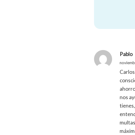
Pablo
noviembr
Carlos
consci
ahorro
nos ayu
tienes,
entend
multas
máximo