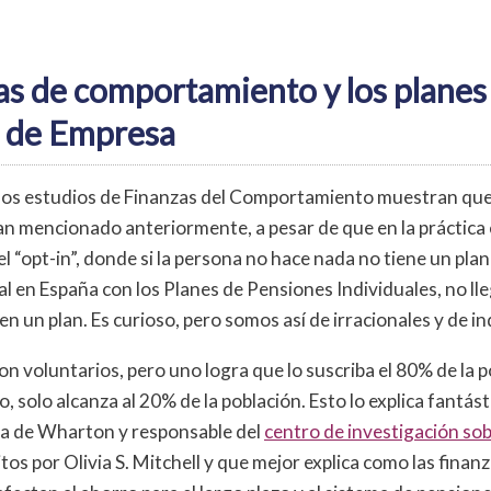
as de comportamiento y los planes
 de Empresa
 los estudios de Finanzas del Comportamiento muestran que
an mencionado anteriormente, a pesar de que en la práctica 
el “opt-in”, donde si la persona no hace nada no tiene un plan
ual en España con los Planes de Pensiones Individuales, no lle
n un plan. Es curioso, pero somos así de irracionales y de in
 voluntarios, pero uno logra que lo suscriba el 80% de la po
, solo alcanza al 20% de la población. Esto lo explica fantás
ra de Wharton y responsable del
centro de investigación so
itos por Olivia S. Mitchell y que mejor explica como las finan