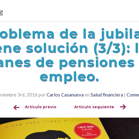
g
roblema de la jubil
ene solución (3/3): 
anes de pensiones
empleo.
oviembre 3rd, 2016
por
Carlos Casanueva
en
Salud financiera
|
Comen
Artículo previo
Artículo seguiente
Sigue
leyendo