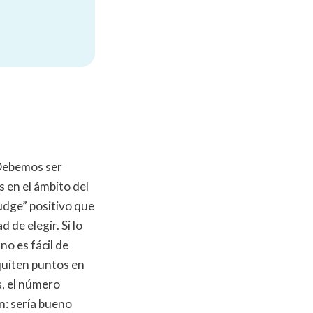
 Debemos ser
s en el ámbito del
udge” positivo que
 de elegir. Si lo
no es fácil de
quiten puntos en
s, el número
n: sería bueno