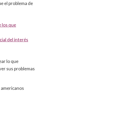
ue el problema de
e los que
ial del interés
ear lo que
lver sus problemas
s americanos