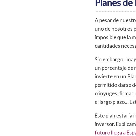
Planes de
A pesar de nuestr
uno de nosotros p
imposible que la m
cantidades necesar
Sin embargo, imag
un porcentaje de n
invierte en un Pl
permitido darse de 
cónyuges, firmar 
el largo plazo… Es
Este plan estaría
inversor. Explicam
futuro llega a Es