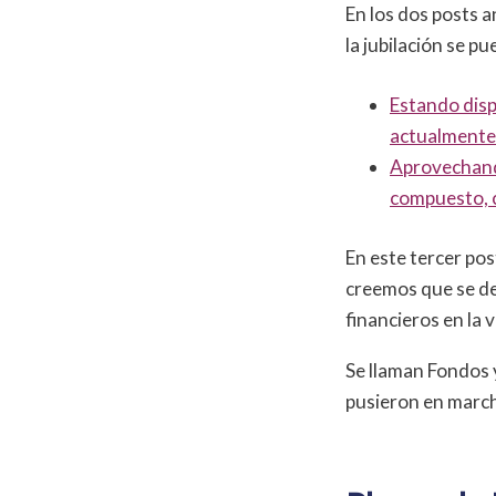
En los dos posts a
la jubilación se p
Estando disp
actualmente
Aprovechando
compuesto, c
En este tercer pos
creemos que se de
financieros en la v
Se llaman Fondos 
pusieron en marc