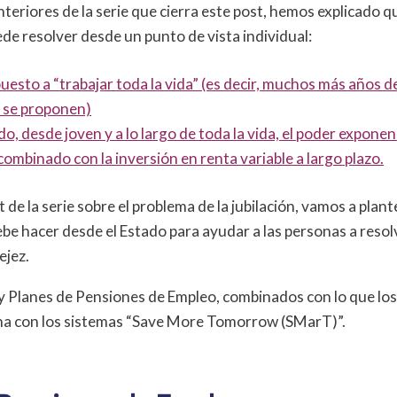
nteriores de la serie que cierra este post, hemos explicado q
uede resolver desde un punto de vista individual:
uesto a “trabajar toda la vida” (es decir, muchos más años d
 se proponen)
, desde joven y a lo largo de toda la vida, el poder exponenc
ombinado con la inversión en renta variable a largo plazo.
t de la serie sobre el problema de la jubilación, vamos a plant
be hacer desde el Estado para ayudar a las personas a reso
ejez.
y Planes de Pensiones de Empleo, combinados con lo que lo
ha con los sistemas “Save More Tomorrow (SMarT)”.