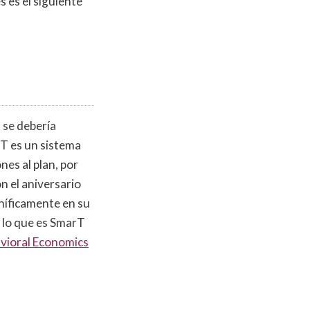
 es el siguiente
 se debería
T es un sistema
es al plan, por
n el aniversario
gníficamente en su
 lo que es SmarT
vioral Economics