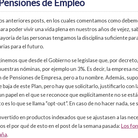
 Pensiones de Empleo
os anteriores posts, en los cuales comentamos como debem
ara poder vivir una vida plena en nuestros años de vejez, s
ayoría de las personas tengamos la disciplina suficiente par
ias para el futuro.
inemos que desde el Gobierno se legislase que, por decreto,
uestras nóminas, por ejemplo un 3%. Es decir, la empresa nos
an de Pensiones de Empresa, pero a tu nombre. Además, su
baja de este Plan, pero hay que solicitarlo, justificarlo con l
un papel en el que se reconoce que explícitamente no se est
to es lo que se llama “opt-out”. En caso de no hacer nada, se s
 invertido en productos indexados que se ajustasen a las nec
os el por qué de esto en el post de la semana pasada:
Los fon
paña
.