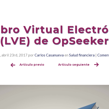
ibro Virtual Electr
(LVE) de OpSeeker
 abril 23rd, 2017
por
Carlos Casanueva
en
Salud financiera
|
Coment
Artículo previo
Artículo seguiente
Sigue
leyendo