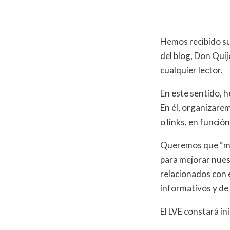
Hemos recibido su
del blog, Don Qui
cualquier lector.
En este sentido, h
En él, organizare
o links, en funció
Queremos que “men
para mejorar nuest
relacionados con 
informativos y de
El LVE constará i