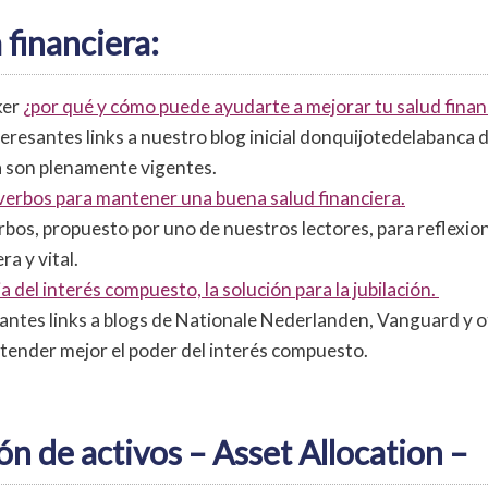
 financiera:
ker
¿por qué y cómo puede ayudarte a mejorar tu salud finan
eresantes links a nuestro blog inicial donquijotedelabanca 
 son plenamente vigentes.
verbos para mantener una buena salud financiera.
rbos, propuesto por uno de nuestros lectores, para reflexion
ra y vital.
a del interés compuesto, la solución para la jubilación.
antes links a blogs de Nationale Nederlanden, Vanguard y o
tender mejor el poder del interés compuesto.
ón de activos – Asset Allocation –