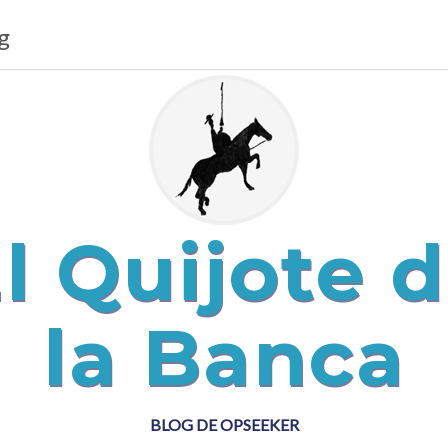
g
l Quijote 
la Banca
BLOG DE OPSEEKER