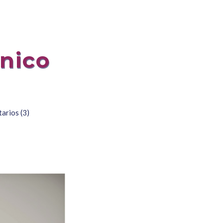
ónico
arios (3)