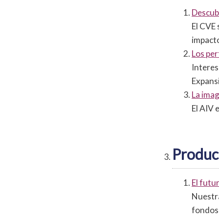
Descubr
El CVE 
impacto
Los per
Interes
Expans
La imag
El AIV 
Produc
El futu
Nuestra
fondos 