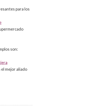
esantes para los
e
 supermercado
mplos son:
ciera
 el mejor aliado