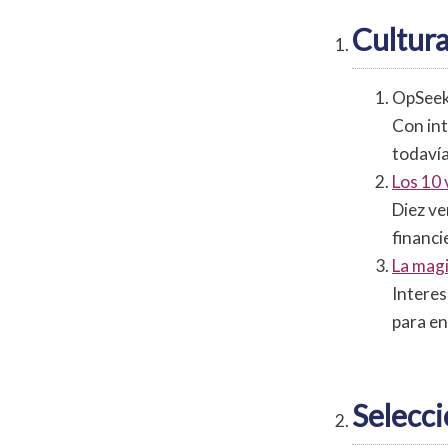
Cultura
OpSee
Con int
todavía
Los 10 
Diez ve
financie
La magi
Interes
para en
Selecci