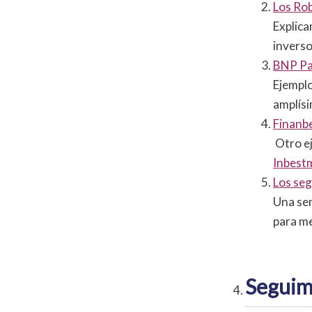
Los Rob
Explica
inverso
BNP Par
Ejemplo
amplísi
Finanbe
Otro ej
Inbest
Los seg
Una sen
para me
Seguimi