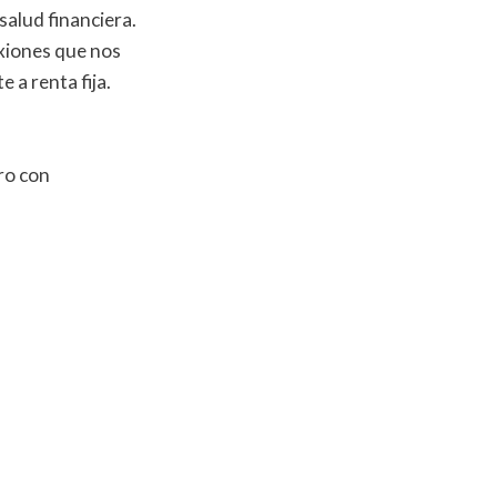
salud financiera.
exiones que nos
 a renta fija.
ro con