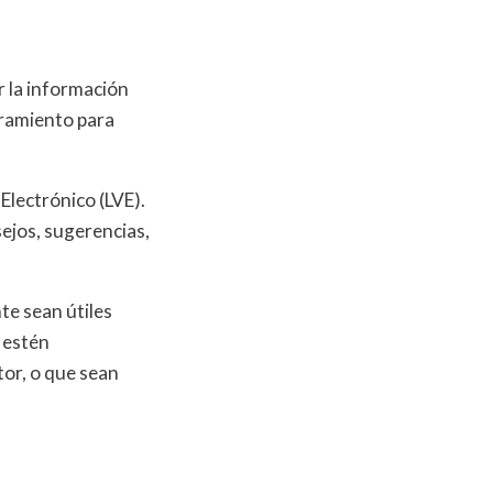
 la información
oramiento para
Electrónico (LVE).
ejos, sugerencias,
e sean útiles
e estén
tor, o que sean