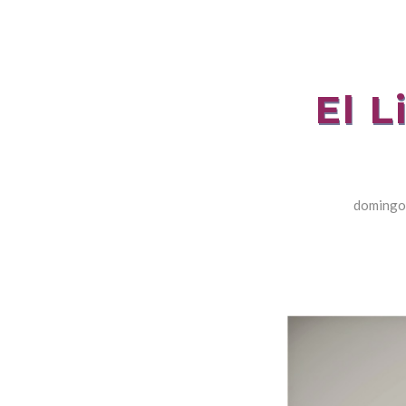
El L
domingo,