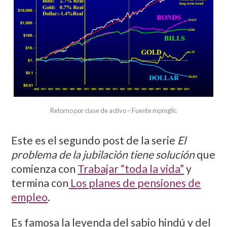
Retorno por clase de activo – Fuente mpmgllc
Este es el segundo post de la serie
El
problema de la jubilación tiene solución
que
comienza con
Trabajar “toda la vida”
y
termina con
Los planes de pensiones de
empleo
.
Es famosa la leyenda del sabio hindú y del