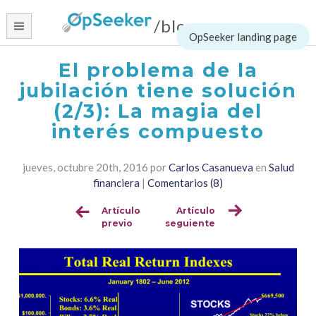
Skip
/blog
to
content
El problema de la
jubilación tiene solución
(2/3): La magia del
interés compuesto
jueves, octubre 20th, 2016
por
Carlos Casanueva
en
Salud
financiera
|
Comentarios (8)
Artículo
Artículo
Sigue
previo
seguiente
leyendo