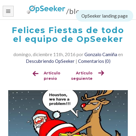
Skip
/blog
to
content
Felices Fiestas de todo
el equipo de OpSeeker
domingo, diciembre 11th, 2016
por
Gonzalo Camiña
en
Descubriendo OpSeeker
|
Comentarios (0)
Artículo
Artículo
Sigue
previo
seguiente
leyendo