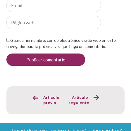
Guardar mi nombre, correo electrónico y sitio web en este
navegador para la próxima vez que haga un comentario.
Artículo
Artículo
Sigue
previo
seguiente
leyendo
¿Te gusta lo que ves y quieres saber más sobre nosotros?