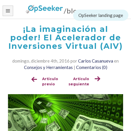
Skip
/blog
to
content
¡La imaginación al
poder! El Acelerador de
Inversiones Virtual (AIV)
domingo, diciembre 4th, 2016
por
Carlos Casanueva
en
Consejos y Herramientas
|
Comentarios (0)
Artículo
Artículo
Sigue
previo
seguiente
leyendo