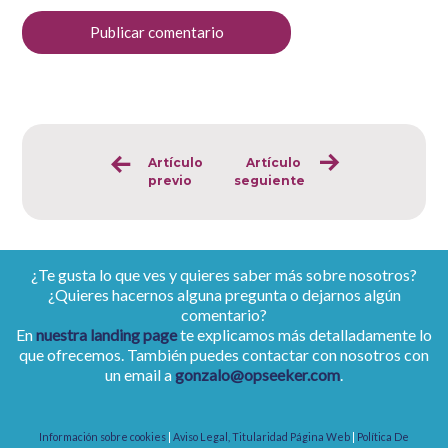
Artículo
Artículo
Sigue
previo
seguiente
leyendo
¿Te gusta lo que ves y quieres saber más sobre nosotros?
¿Quieres hacernos alguna pregunta o dejarnos algún
comentario?
En
nuestra landing page
te explicamos más detalladamente lo
que ofrecemos. También puedes contactar con nosotros con
un email a
gonzalo@opseeker.com
.
Información sobre cookies
|
Aviso Legal, Titularidad Página Web
|
Política De