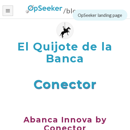
/blog
Skip
to
content
El Quijote de la
Banca
Conector
Abanca Innova by
Conector