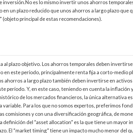
de inversión.No es lo mismo invertir unos ahorros temporale
go en un plazo reducido que unos ahorros a largo plazo que q
n” (objeto principal de estas recomendaciones).
 al plazo objetivo. Los ahorros temporales deben invertirse
ajo en este período, principalmente renta fija a corto-medio 
los ahorros a largo plazo también deben invertirse en activos 
ste período. Y, en este caso, teniendo en cuenta la inflación y
stórico de los mercados financieros, la única alternativa es
a variable. Para los que no somos expertos, preferimos fond
as comisiones y con una diversificación geográfica, de mone
La definición del “asset allocation” es la que tiene un mayor i
azo. El “market timing” tiene un impacto mucho menor del qu