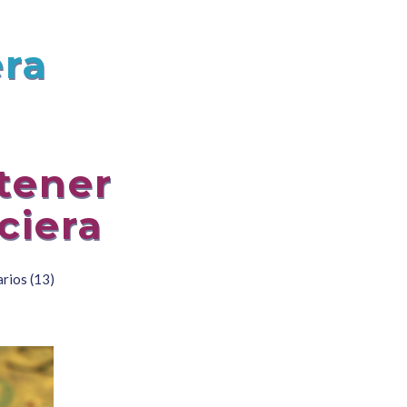
era
tener
ciera
rios (13)