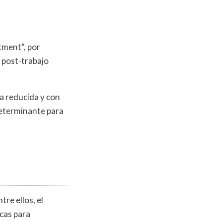
tment”, por
 post-trabajo
a reducida y con
determinante para
re ellos, el
icas para