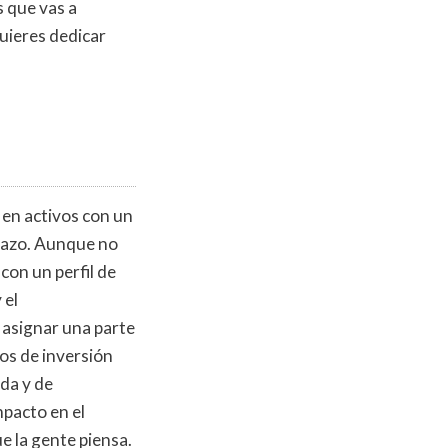
s que vas a
uieres dedicar
 en activos con un
plazo. Aunque no
con un perfil de
 el
 asignar una parte
os de inversión
da y de
mpacto en el
e la gente piensa.