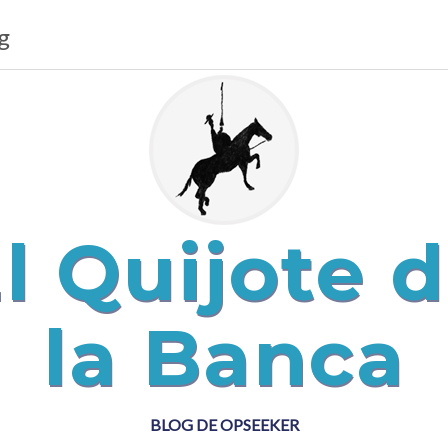
g
l Quijote 
la Banca
BLOG DE OPSEEKER