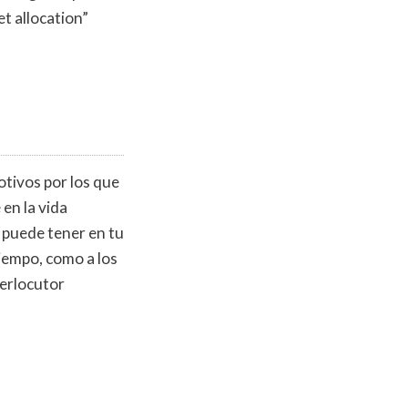
et allocation”
otivos por los que
 en la vida
 puede tener en tu
tiempo, como a los
terlocutor