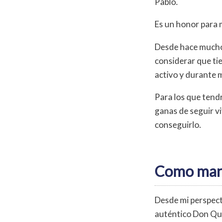
Pablo.
Es un honor para m
Desde hace mucho
considerar que ti
activo y durante 
Para los que tend
ganas de seguir v
conseguirlo.
Como mant
Desde mi perspecti
auténtico Don Quij