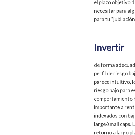
el plazo objetivo 
necesitar para al
para tu “jubilació
Invertir
de forma adecuada
perfil de riesgo b
parece intuitivo, 
riesgo bajo para e
comportamiento hi
importante a rent
indexados con baj
large/small caps. 
retorno a largo pl