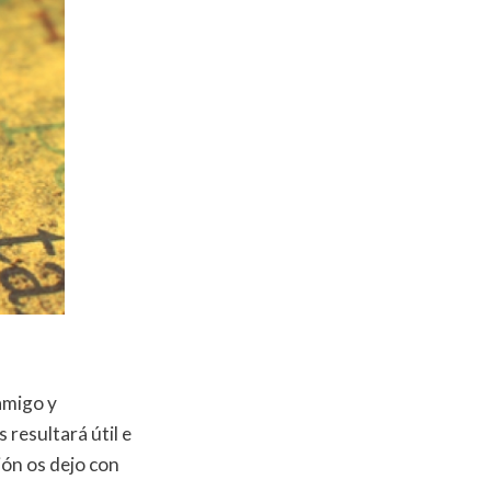
amigo y
resultará útil e
ión os dejo con