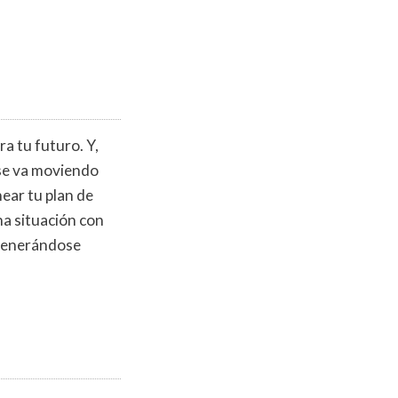
a tu futuro. Y,
 se va moviendo
near tu plan de
na situación con
 generándose